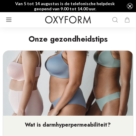
Van 5 tot 14 augustus is de telefonische helpdesk
geopend van 9.00 tot 14.00 uur.
Onze gezondheidstips
Wat is darmhyperpermeabiliteit?